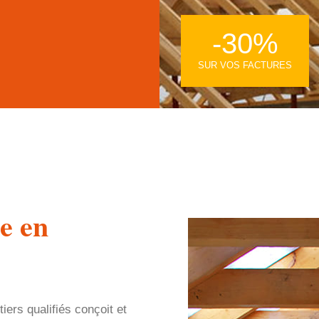
-30%
SUR VOS FACTURES
e en
ers qualifiés conçoit et