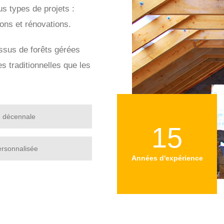
s types de projets :
ions et rénovations.
issus de forêts gérées
s traditionnelles que les
e décennale
15
ersonnalisée
Années d'expérience