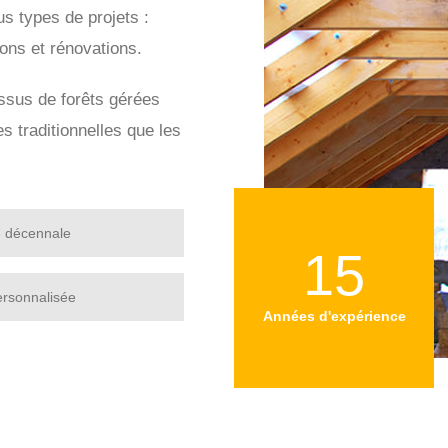
s types de projets :
ions et rénovations.
issus de forêts gérées
s traditionnelles que les
e décennale
15
ersonnalisée
Années d'expérience