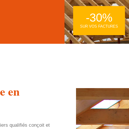
-30%
SUR VOS FACTURES
e en
ers qualifiés conçoit et