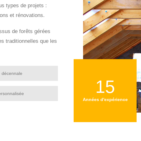
s types de projets :
ions et rénovations.
issus de forêts gérées
s traditionnelles que les
e décennale
15
ersonnalisée
Années d'expérience