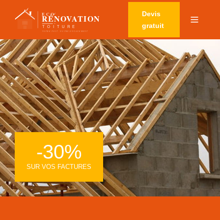
Devis
gratuit
-30%
SUR VOS FACTURES