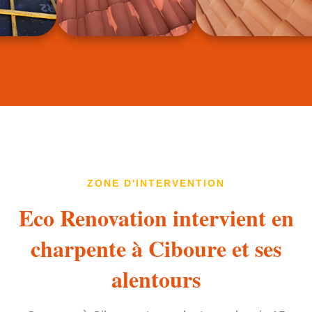
ZONE D'INTERVENTION
Eco Renovation intervient en
charpente à Ciboure et ses
alentours