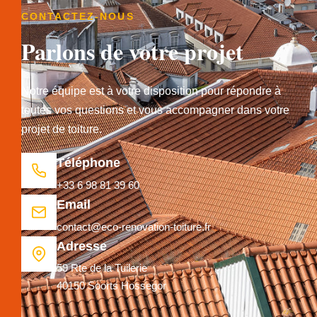
CONTACTEZ-NOUS
Parlons de votre projet
Notre équipe est à votre disposition pour répondre à
toutes vos questions et vous accompagner dans votre
projet de toiture.
Téléphone
+33 6 98 81 39 60
Email
contact@eco-renovation-toiture.fr
Adresse
59 Rte de la Tuilerie
40150 Soorts Hossegor