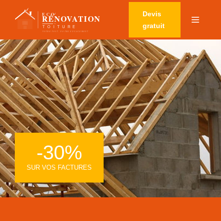
Devis
gratuit
-30%
SUR VOS FACTURES