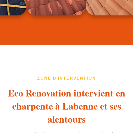
ZONE D'INTERVENTION
Eco Renovation intervient en
charpente à Labenne et ses
alentours