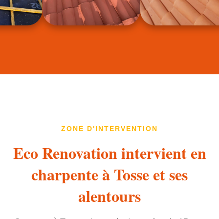
ZONE D'INTERVENTION
Eco Renovation intervient en
charpente à Tosse et ses
alentours