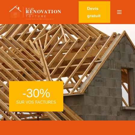
Devis
gratuit
-30%
SUR VOS FACTURES