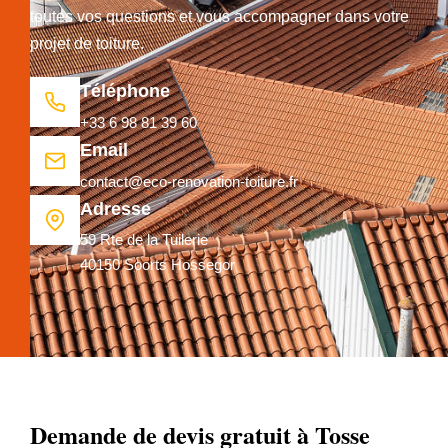
toutes vos questions et vous accompagner dans votre
projet de toiture.
Téléphone
+33 6 98 81 39 60
Email
contact@eco-renovation-toiture.fr
Adresse
59 Rte de la Tuilerie
40150 Soorts Hossegor
Demande de devis gratuit à Tosse