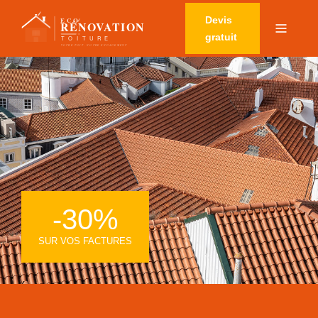
Devis
gratuit
-30%
SUR VOS FACTURES