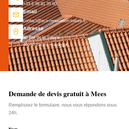
+33 6 98 81 39 60
Email
contact@eco-renovation-toiture.fr
Adresse
59 Rte de la Tuilerie
40150 Soorts Hossegor
Demande de devis gratuit à Mees
Remplissez le formulaire, nous vous répondons sous
24h.