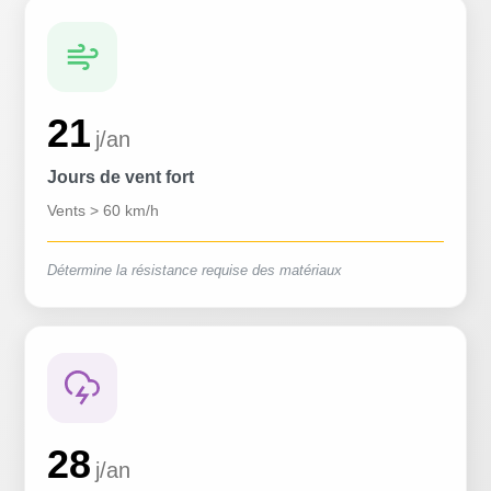
21
j/an
Jours de vent fort
Vents > 60 km/h
Détermine la résistance requise des matériaux
28
j/an