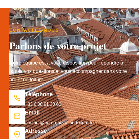
CONTACTEZ-NOUS
Parlons de votre projet
Notre équipe est à votre disposition pour répondre à
toutes vos questions et vous accompagner dans votre
projet de toiture.
Téléphone
+33 6 98 81 39 60
Email
contact@eco-renovation-toiture.fr
Adresse