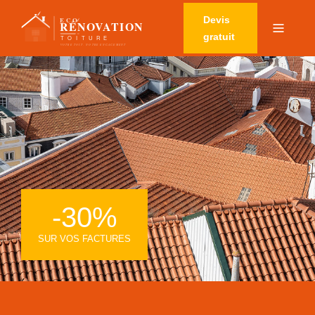
Devis
gratuit
-30%
SUR VOS FACTURES