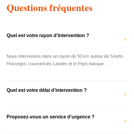
Questions fréquentes
Quel est votre rayon d'intervention ?
Nous intervenons dans un rayon de 50 km autour de Soorts-
Hossegor, couvrant les Landes et le Pays basque.
Quel est votre délai d'intervention ?
Notre délai d'intervention moyen est de 48 heures. Pour les
Proposez-vous un service d'urgence ?
urgences (fuites, dégâts des eaux), nous intervenons dans
les 24 heures.