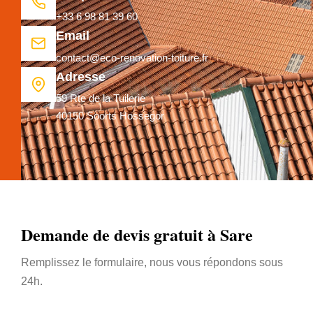
+33 6 98 81 39 60
Email
contact@eco-renovation-toiture.fr
Adresse
59 Rte de la Tuilerie
40150 Soorts Hossegor
Demande de devis gratuit à Sare
Remplissez le formulaire, nous vous répondons sous
24h.