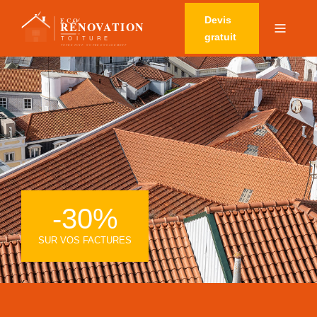
Devis
gratuit
-30%
SUR VOS FACTURES