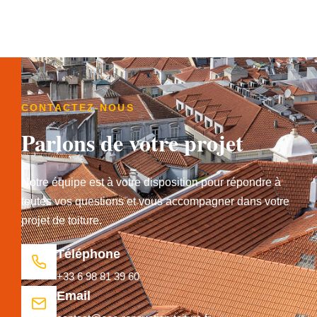
CONTACTEZ-NOUS
Parlons de votre projet
Notre équipe est à votre disposition pour répondre à
toutes vos questions et vous accompagner dans votre
projet de toiture.
Téléphone
+33 6 98 81 39 60
Email