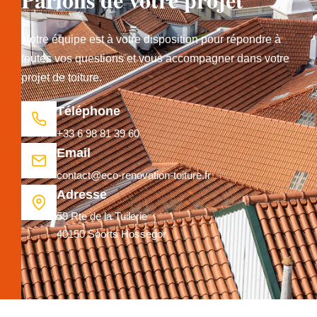
Notre équipe est à votre disposition pour répondre à
toutes vos questions et vous accompagner dans votre
projet de toiture.
Téléphone
+33 6 98 81 39 60
Email
contact@eco-renovation-toiture.fr
Adresse
59 Rte de la Tuilerie
40150 Soorts Hossegor