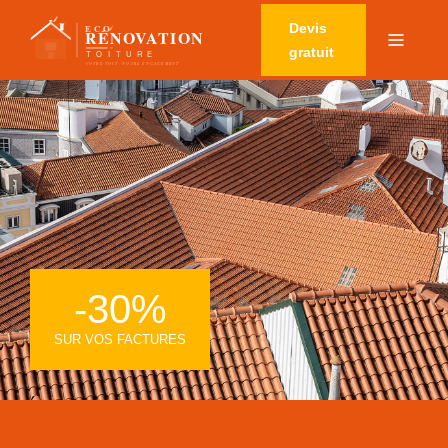
Devis
gratuit
-30%
SUR VOS FACTURES