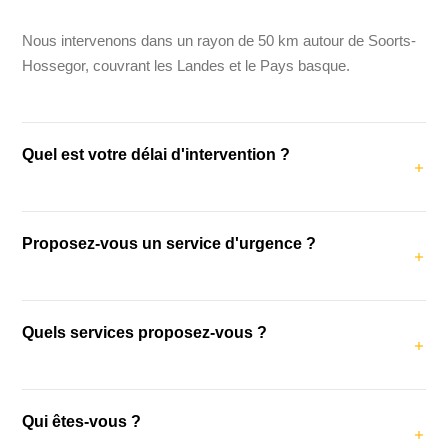
Nous intervenons dans un rayon de 50 km autour de Soorts-
Hossegor, couvrant les Landes et le Pays basque.
Quel est votre délai d'intervention ?
Notre délai d'intervention moyen est de 48 heures. Pour les
Proposez-vous un service d'urgence ?
urgences (fuites, dégâts des eaux), nous intervenons dans
les 24 heures.
Oui, nous proposons un service d'urgence pour les fuites,
Quels services proposez-vous ?
dégâts des eaux et problèmes de couverture urgents.
Contactez-nous au +33 6 98 81 39 60.
Nous proposons la couverture, la charpente, la pose de
Qui êtes-vous ?
Velux, l'isolation, le ravalement de façade, la zinguerie et