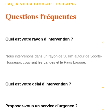
FAQ À VIEUX BOUCAU LES BAINS
Questions fréquentes
Quel est votre rayon d'intervention ?
Nous intervenons dans un rayon de 50 km autour de Soorts-
Hossegor, couvrant les Landes et le Pays basque.
Quel est votre délai d'intervention ?
Notre délai d'intervention moyen est de 48 heures. Pour les
Proposez-vous un service d'urgence ?
urgences (fuites, dégâts des eaux), nous intervenons dans