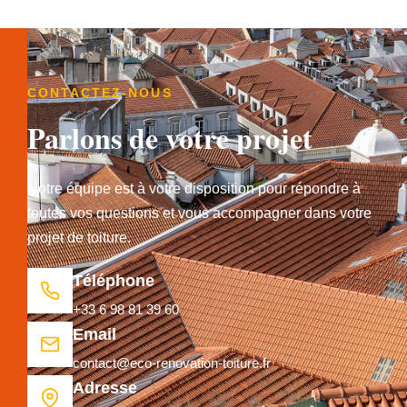
CONTACTEZ-NOUS
Parlons de votre projet
Notre équipe est à votre disposition pour répondre à
toutes vos questions et vous accompagner dans votre
projet de toiture.
Téléphone
+33 6 98 81 39 60
Email
contact@eco-renovation-toiture.fr
Adresse