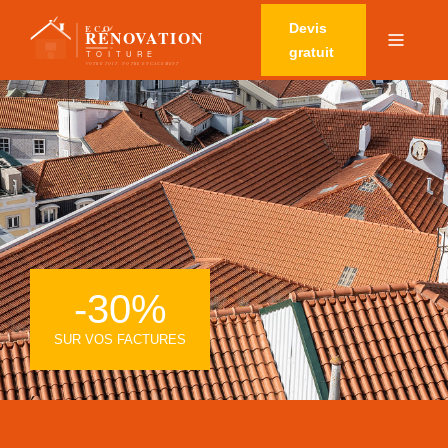
Devis
gratuit
-30%
SUR VOS FACTURES