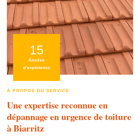
15
Années
d'expérience
À PROPOS DU SERVICE
Une expertise reconnue en
dépannage en urgence de toiture
à Biarritz