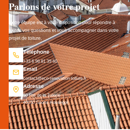
Parlons de votre projet
Notre équipe est à votre disposition pour répondre à
toutes vos questions et vous accompagner dans votre
projet de toiture.
Téléphone
+33 6 98 81 39 60
Email
contact@eco-renovation-toiture.fr
Adresse
59 Rte de la Tuilerie
40150 Soorts Hossegor