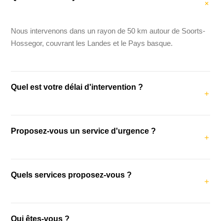
Nous intervenons dans un rayon de 50 km autour de Soorts-
Hossegor, couvrant les Landes et le Pays basque.
Quel est votre délai d'intervention ?
Notre délai d'intervention moyen est de 48 heures. Pour les
Proposez-vous un service d'urgence ?
urgences (fuites, dégâts des eaux), nous intervenons dans
les 24 heures.
Oui, nous proposons un service d'urgence pour les fuites,
Quels services proposez-vous ?
dégâts des eaux et problèmes de couverture urgents.
Contactez-nous au +33 6 98 81 39 60.
Nous proposons la couverture, la charpente, la pose de
Qui êtes-vous ?