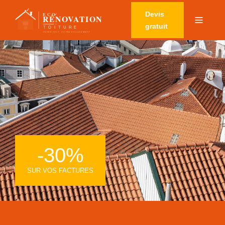
Devis
gratuit
-30%
SUR VOS FACTURES