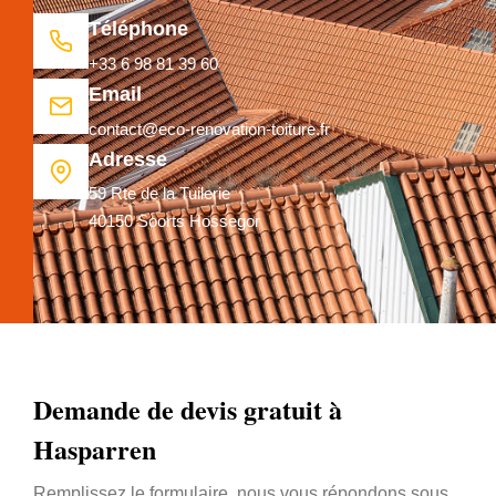
Téléphone
+33 6 98 81 39 60
Email
contact@eco-renovation-toiture.fr
Adresse
59 Rte de la Tuilerie
40150 Soorts Hossegor
Demande de devis gratuit à
Hasparren
Remplissez le formulaire, nous vous répondons sous