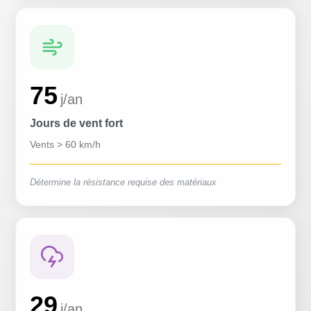
75
j/an
Jours de vent fort
Vents > 60 km/h
Détermine la résistance requise des matériaux
29
j/an