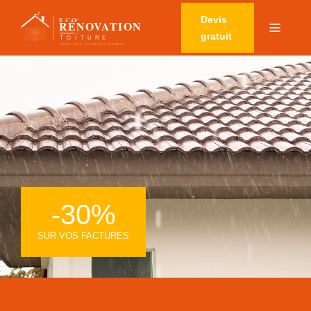
Devis
gratuit
-30%
SUR VOS FACTURES