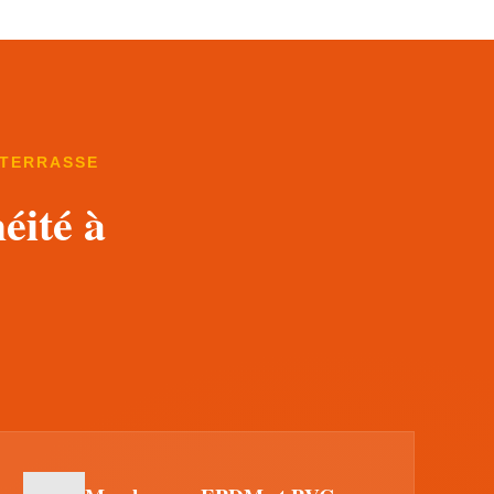
 TERRASSE
éité à