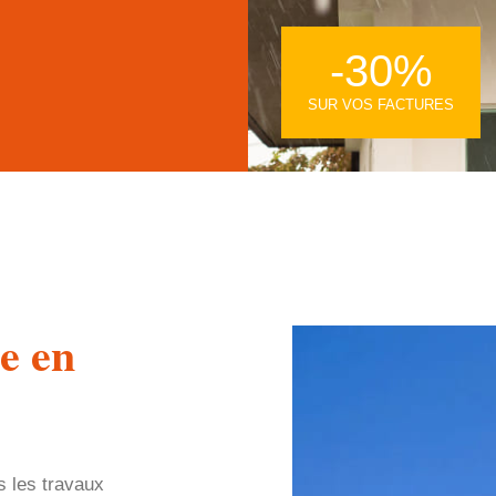
-30%
SUR VOS FACTURES
e en
s les travaux