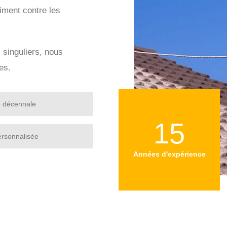
iment contre les
s singuliers, nous
es.
e décennale
15
ersonnalisée
Années d'expérience