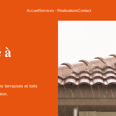
Accueil
Services
Réalisations
Contact
e à
es terrasses et toits
eux.