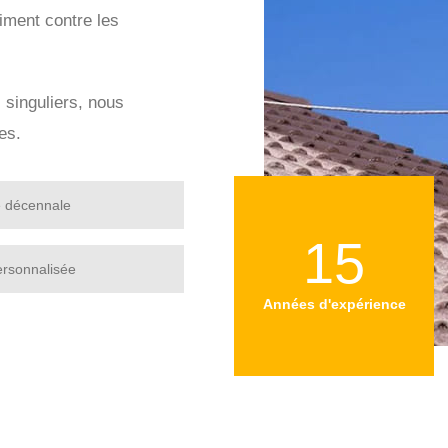
iment contre les
s singuliers, nous
es.
e décennale
15
ersonnalisée
Années d'expérience