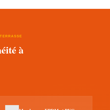
 TERRASSE
éité à