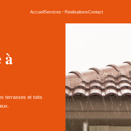
Accueil
Services
Réalisations
Contact
e à
es terrasses et toits
eux.