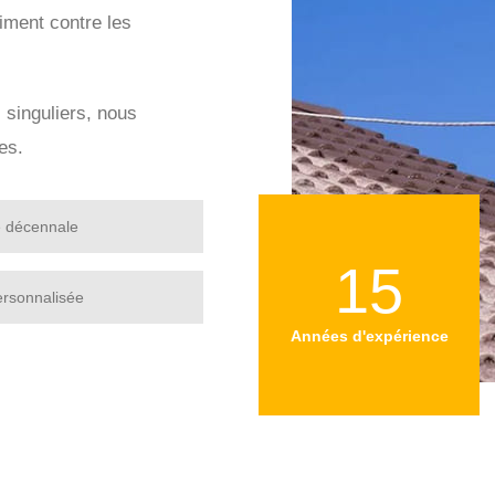
iment contre les
s singuliers, nous
es.
e décennale
15
ersonnalisée
Années d'expérience