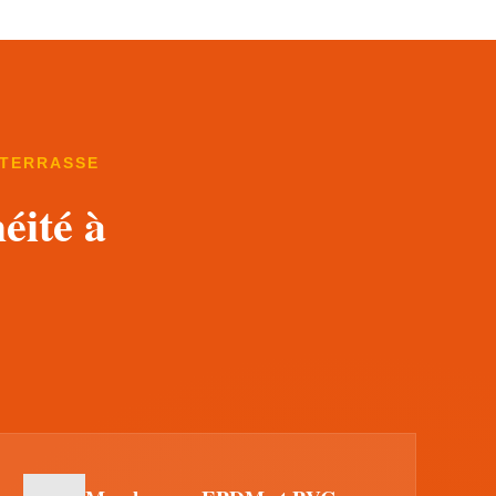
 TERRASSE
éité à