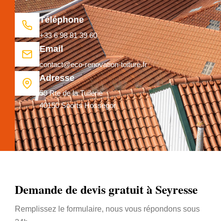
Téléphone
+33 6 98 81 39 60
Email
contact@eco-renovation-toiture.fr
Adresse
59 Rte de la Tuilerie
40150 Soorts Hossegor
Demande de devis gratuit à Seyresse
Remplissez le formulaire, nous vous répondons sous