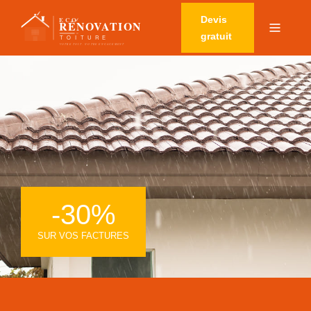
Devis
gratuit
-30%
SUR VOS FACTURES