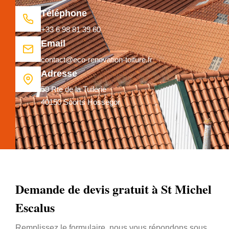
Téléphone
+33 6 98 81 39 60
Email
contact@eco-renovation-toiture.fr
Adresse
59 Rte de la Tuilerie
40150 Soorts Hossegor
Demande de devis gratuit à St Michel
Escalus
Remplissez le formulaire, nous vous répondons sous