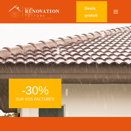
Devis
gratuit
-30%
SUR VOS FACTURES