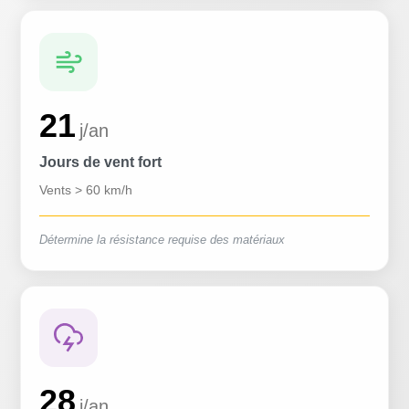
21
j/an
Jours de vent fort
Vents > 60 km/h
Détermine la résistance requise des matériaux
28
j/an