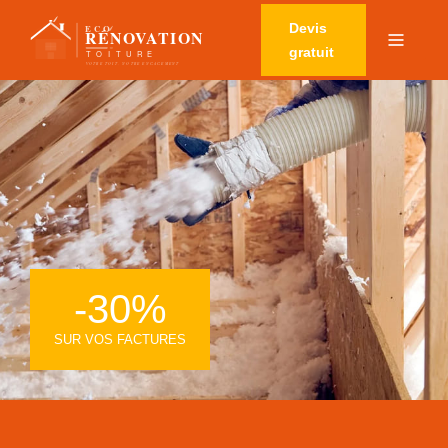
Devis
gratuit
-30%
SUR VOS FACTURES