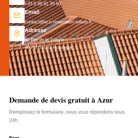
+33 6 98 81 39 60
Email
contact@eco-renovation-toiture.fr
Adresse
59 Rte de la Tuilerie
40150 Soorts Hossegor
Demande de devis gratuit à Azur
Remplissez le formulaire, nous vous répondons sous
24h.
Nom