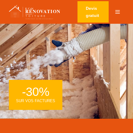
Devis
gratuit
-30%
SUR VOS FACTURES