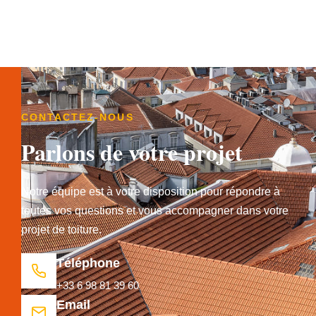
CONTACTEZ-NOUS
Parlons de votre projet
Notre équipe est à votre disposition pour répondre à
toutes vos questions et vous accompagner dans votre
projet de toiture.
Téléphone
+33 6 98 81 39 60
Email