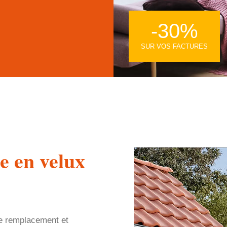
-30%
SUR VOS FACTURES
e en velux
le remplacement et