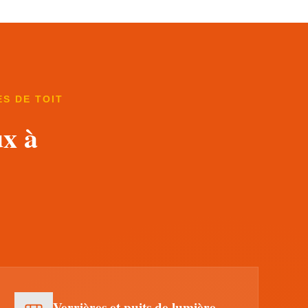
S DE TOIT
ux à
Verrières et puits de lumière