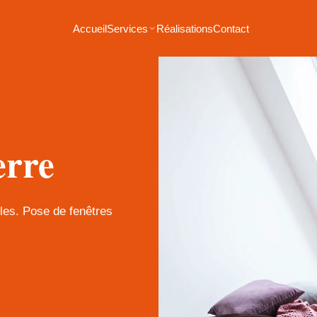
Accueil
Services
Réalisations
Contact
erre
bles. Pose de fenêtres