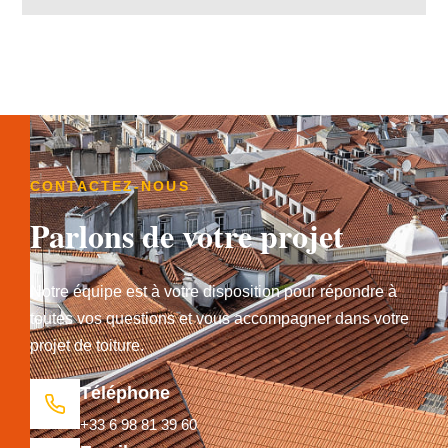
CONTACTEZ-NOUS
Parlons de votre projet
Notre équipe est à votre disposition pour répondre à
toutes vos questions et vous accompagner dans votre
projet de toiture.
Téléphone
+33 6 98 81 39 60