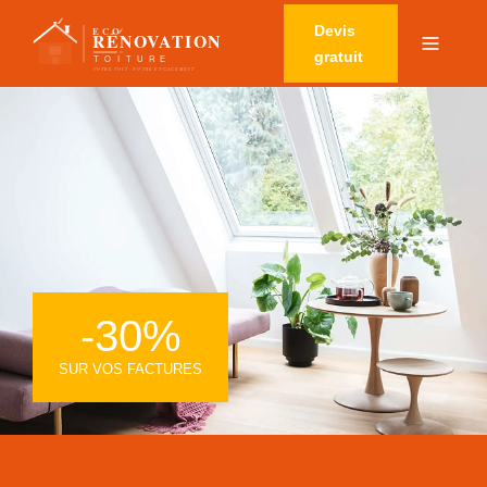
Devis
gratuit
-30%
SUR VOS FACTURES