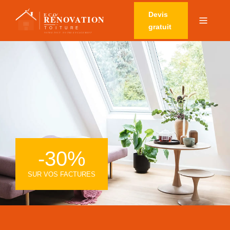
Devis
gratuit
-30%
SUR VOS FACTURES