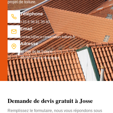
projet de toiture.
Téléphone
+33 6 98 81 39 60
Email
contact@eco-renovation-toiture.fr
Adresse
59 Rte de la Tuilerie
40150 Soorts Hossegor
Demande de devis gratuit à Josse
Remplissez le formulaire, nous vous répondons sous