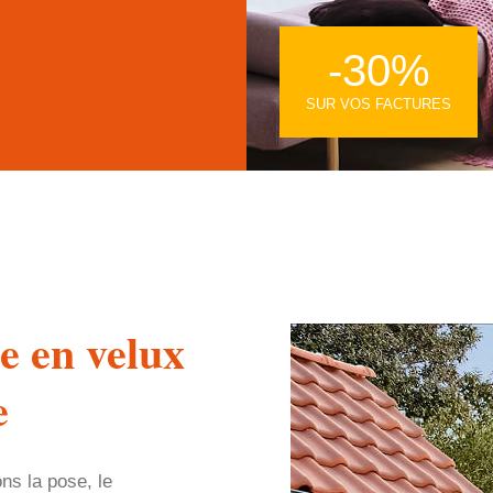
-30%
SUR VOS FACTURES
e en velux
e
ns la pose, le