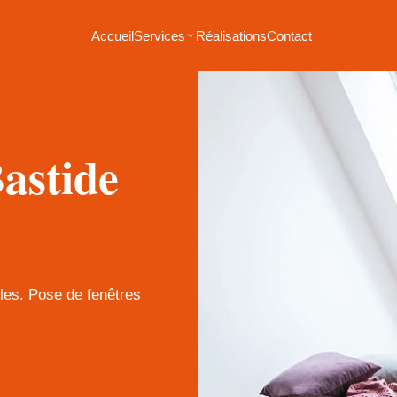
Accueil
Services
Réalisations
Contact
astide
bles. Pose de fenêtres