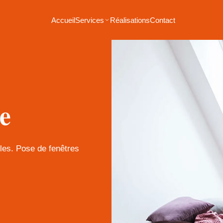
Accueil
Services
Réalisations
Contact
e
bles. Pose de fenêtres