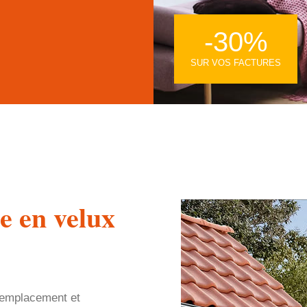
-30%
SUR VOS FACTURES
e en velux
 remplacement et