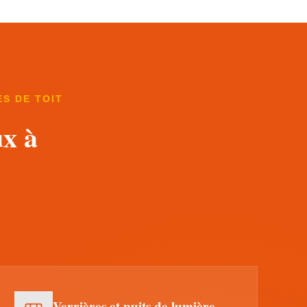
S DE TOIT
ux à
Verrières et puits de lumière