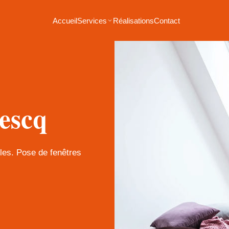
Accueil
Services
Réalisations
Contact
escq
bles. Pose de fenêtres