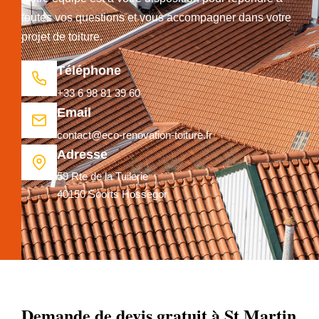
toutes vos questions et vous accompagner dans votre
projet de toiture.
Téléphone
+33 6 98 81 39 60
Email
contact@eco-renovation-toiture.fr
Adresse
59 Rte de la Tuilerie
40150 Soorts Hossegor
Demande de devis gratuit à St Martin