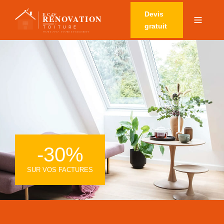
Devis
gratuit
-30%
SUR VOS FACTURES