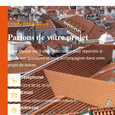
CONTACTEZ-NOUS
Parlons de votre projet
Notre équipe est à votre disposition pour répondre à
toutes vos questions et vous accompagner dans votre
projet de toiture.
Téléphone
+33 6 98 81 39 60
Email
contact@eco-renovation-toiture.fr
Adresse