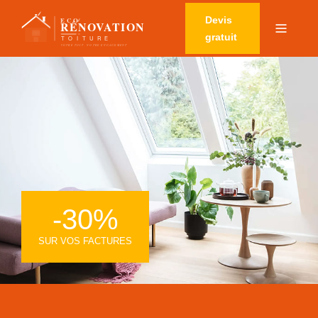
Devis
gratuit
-30%
SUR VOS FACTURES