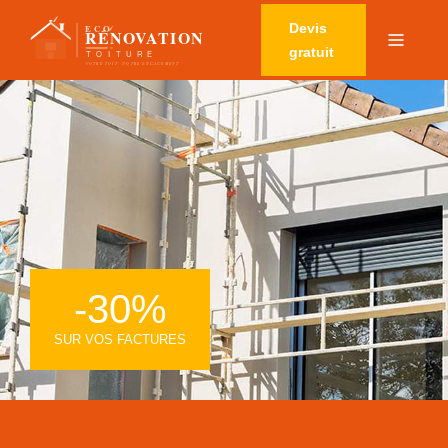
Devis
gratuit
-30%
SUR VOS FACTURES