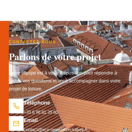
CONTACTEZ-NOUS
Parlons de votre projet
Notre équipe est à votre disposition pour répondre à
toutes vos questions et vous accompagner dans votre
projet de toiture.
Téléphone
+33 6 98 81 39 60
Email
contact@eco-renovation-toiture.fr