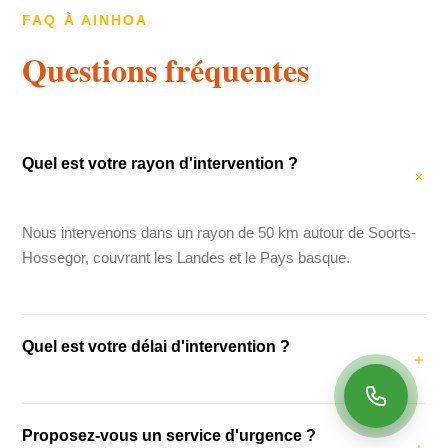
FAQ À AINHOA
Questions fréquentes
Quel est votre rayon d'intervention ?
Nous intervenons dans un rayon de 50 km autour de Soorts-
Hossegor, couvrant les Landes et le Pays basque.
Quel est votre délai d'intervention ?
Notre délai d'intervention moyen est de 48 heures. Pour les
Proposez-vous un service d'urgence ?
urgences (fuites, dégâts des eaux), nous intervenons dans