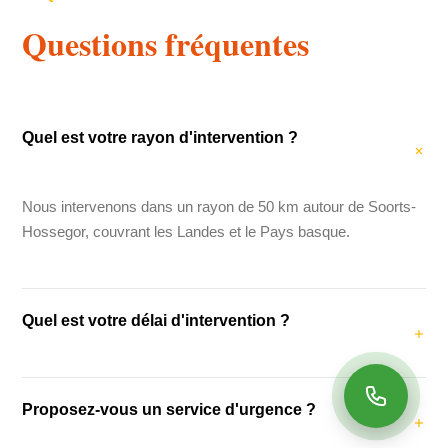
Questions fréquentes
Quel est votre rayon d'intervention ?
Nous intervenons dans un rayon de 50 km autour de Soorts-
Hossegor, couvrant les Landes et le Pays basque.
Quel est votre délai d'intervention ?
Notre délai d'intervention moyen est de 48 heures. Pour les
Proposez-vous un service d'urgence ?
urgences (fuites, dégâts des eaux), nous intervenons dans
les 24 heures.