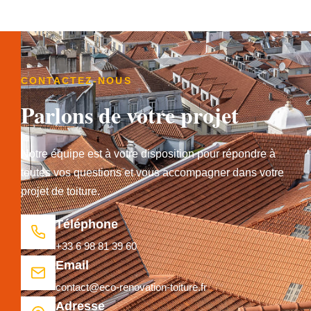
CONTACTEZ-NOUS
Parlons de votre projet
Notre équipe est à votre disposition pour répondre à
toutes vos questions et vous accompagner dans votre
projet de toiture.
Téléphone
+33 6 98 81 39 60
Email
contact@eco-renovation-toiture.fr
Adresse