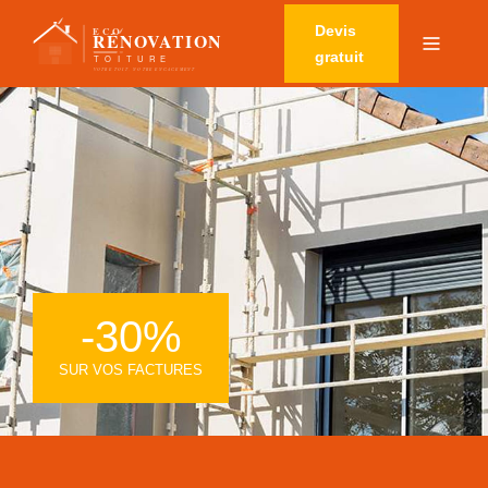
Devis
gratuit
-30%
SUR VOS FACTURES