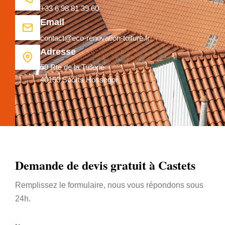
+33 6 98 81 39 60
Email
contact@eco-renovation-toiture.fr
Adresse
59 Rte de la Tuilerie
40150 Soorts Hossegor
Demande de devis gratuit à Castets
Remplissez le formulaire, nous vous répondons sous
24h.