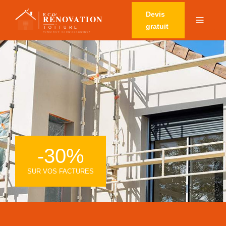
Devis
gratuit
-30%
SUR VOS FACTURES