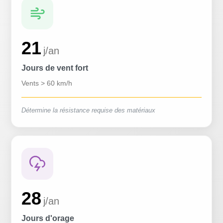
21
j/an
Jours de vent fort
Vents > 60 km/h
Détermine la résistance requise des matériaux
28
j/an
Jours d'orage