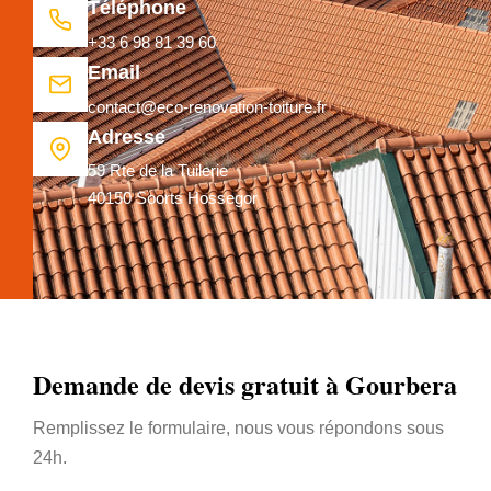
Téléphone
+33 6 98 81 39 60
Email
contact@eco-renovation-toiture.fr
Adresse
59 Rte de la Tuilerie
40150 Soorts Hossegor
Demande de devis gratuit à Gourbera
Remplissez le formulaire, nous vous répondons sous
24h.