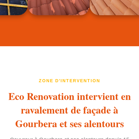
ZONE D'INTERVENTION
Eco Renovation intervient en
ravalement de façade à
Gourbera et ses alentours