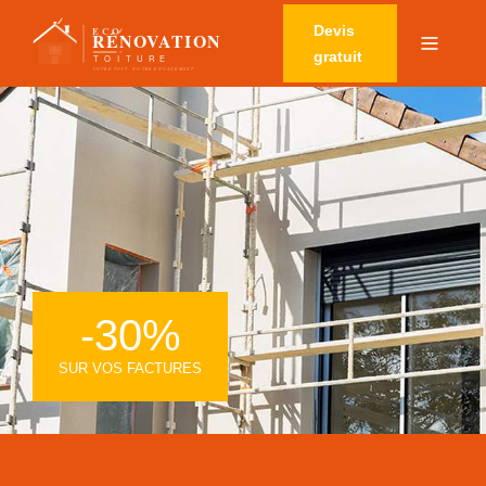
Devis
gratuit
-30%
SUR VOS FACTURES