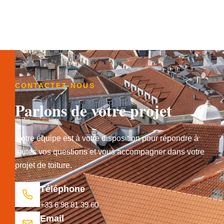
CONTACTEZ-NOUS
Parlons de votre projet
Notre équipe est à votre disposition pour répondre à
toutes vos questions et vous accompagner dans votre
projet de toiture.
Téléphone
+33 6 98 81 39 60
Email