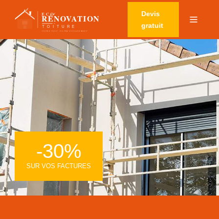
Devis
gratuit
-30%
SUR VOS FACTURES