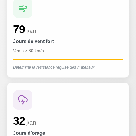
79
j/an
Jours de vent fort
Vents > 60 km/h
Détermine la résistance requise des matériaux
32
j/an
Jours d'orage