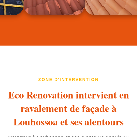
ZONE D'INTERVENTION
Eco Renovation intervient en
ravalement de façade à
Louhossoa et ses alentours