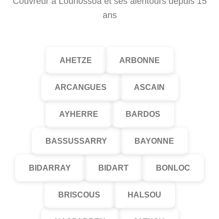
Couvreur à Louhossoa et ses alentours depuis 15
ans
AHETZE
ARBONNE
ARCANGUES
ASCAIN
AYHERRE
BARDOS
BASSUSSARRY
BAYONNE
BIDARRAY
BIDART
BONLOC
BRISCOUS
HALSOU