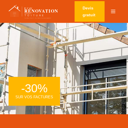
Devis
gratuit
-30%
SUR VOS FACTURES