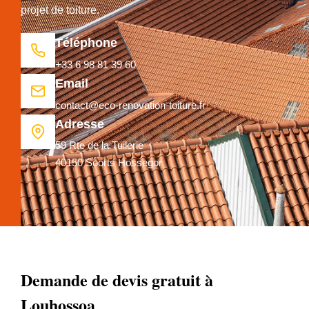
projet de toiture.
Téléphone
+33 6 98 81 39 60
Email
contact@eco-renovation-toiture.fr
Adresse
59 Rte de la Tuilerie
40150 Soorts Hossegor
Demande de devis gratuit à
Louhossoa