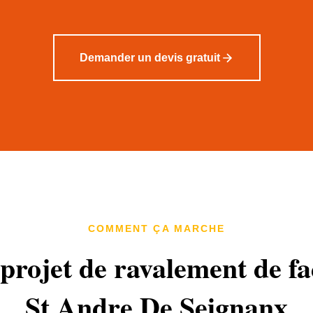
Demander un devis gratuit
COMMENT ÇA MARCHE
projet de ravalement de f
St Andre De Seignanx