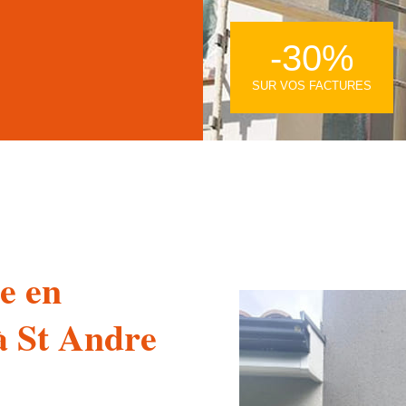
-30%
SUR VOS FACTURES
e en
à St Andre