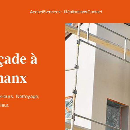
Accueil
Services
Réalisations
Contact
çade à
nanx
érieurs. Nettoyage,
ieur.