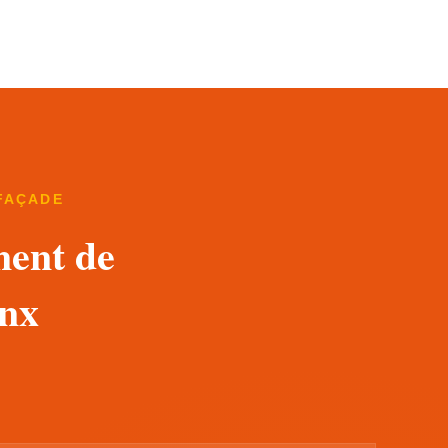
FAÇADE
ment de
anx