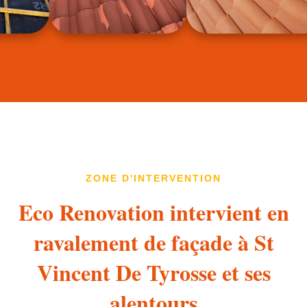
ZONE D'INTERVENTION
Eco Renovation intervient en
ravalement de façade à St
Vincent De Tyrosse et ses
alentours