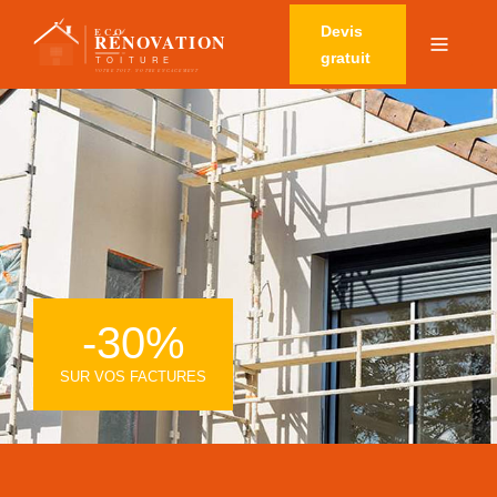
Devis
gratuit
-30%
SUR VOS FACTURES