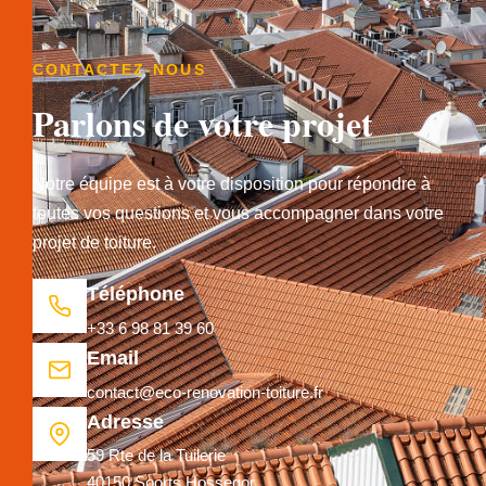
CONTACTEZ-NOUS
Parlons de votre projet
Notre équipe est à votre disposition pour répondre à
toutes vos questions et vous accompagner dans votre
projet de toiture.
Téléphone
+33 6 98 81 39 60
Email
contact@eco-renovation-toiture.fr
Adresse
59 Rte de la Tuilerie
40150 Soorts Hossegor