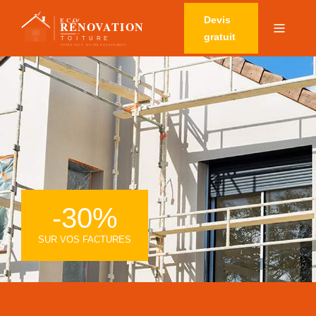
Devis
gratuit
-30%
SUR VOS FACTURES