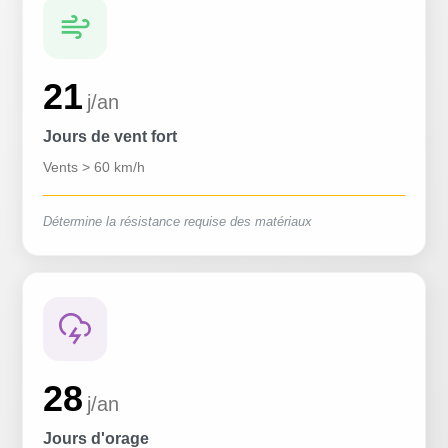
21
j/an
Jours de vent fort
Vents > 60 km/h
Détermine la résistance requise des matériaux
28
j/an
Jours d'orage