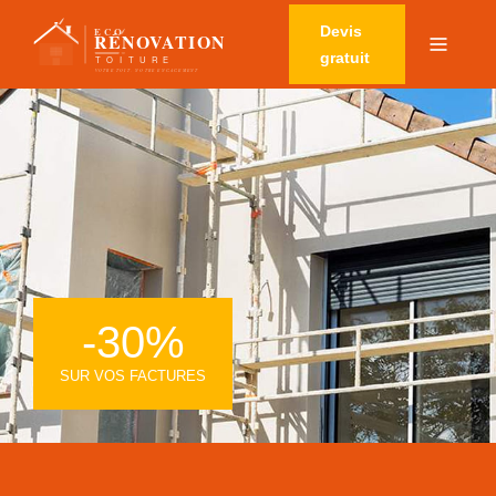
Devis
gratuit
-30%
SUR VOS FACTURES