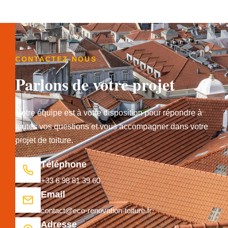
CONTACTEZ-NOUS
Parlons de votre projet
Notre équipe est à votre disposition pour répondre à
toutes vos questions et vous accompagner dans votre
projet de toiture.
Téléphone
+33 6 98 81 39 60
Email
contact@eco-renovation-toiture.fr
Adresse