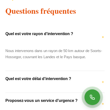
Questions fréquentes
Quel est votre rayon d'intervention ?
Nous intervenons dans un rayon de 50 km autour de Soorts-
Hossegor, couvrant les Landes et le Pays basque.
Quel est votre délai d'intervention ?
Notre délai d'intervention moyen est de 48 heures. Pour les
Proposez-vous un service d'urgence ?
urgences (fuites, dégâts des eaux), nous intervenons dans
les 24 heures.