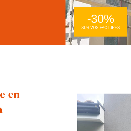
-30%
SUR VOS FACTURES
e en
à