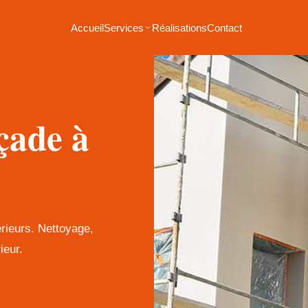
Accueil
Services
Réalisations
Contact
çade à
érieurs. Nettoyage,
ieur.