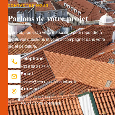
CONTACTEZ-NOUS
Parlons de votre projet
Notre équipe est à votre disposition pour répondre à
toutes vos questions et vous accompagner dans votre
projet de toiture.
Téléphone
+33 6 98 81 39 60
Email
contact@eco-renovation-toiture.fr
Adresse
59 Rte de la Tuilerie
40150 Soorts Hossegor