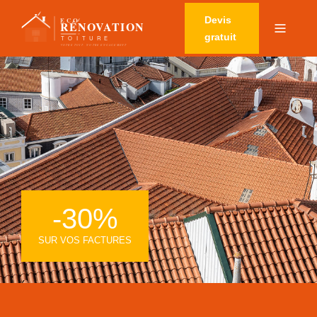
Devis
gratuit
-30%
SUR VOS FACTURES