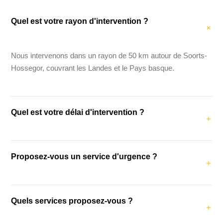
Quel est votre rayon d'intervention ?
Nous intervenons dans un rayon de 50 km autour de Soorts-
Hossegor, couvrant les Landes et le Pays basque.
Quel est votre délai d'intervention ?
Notre délai d'intervention moyen est de 48 heures. Pour les
Proposez-vous un service d'urgence ?
urgences (fuites, dégâts des eaux), nous intervenons dans
les 24 heures.
Oui, nous proposons un service d'urgence pour les fuites,
Quels services proposez-vous ?
dégâts des eaux et problèmes de couverture urgents.
Contactez-nous au +33 6 98 81 39 60.