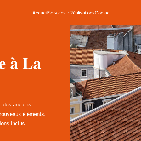
Accueil
Services
Réalisations
Contact
e à La
e des anciens
s nouveaux éléments.
ons inclus.