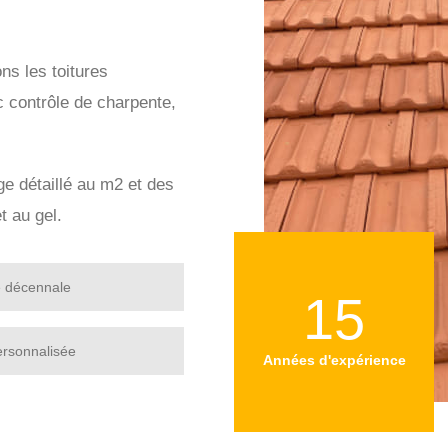
ns les toitures
c contrôle de charpente,
age détaillé au m2 et des
t au gel.
e décennale
15
ersonnalisée
Années d'expérience