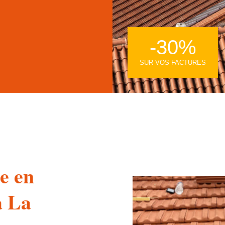
-30%
SUR VOS FACTURES
e en
à La