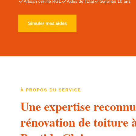
Artisan certifié RGE
Aides de l'État
Garantie 10 ans
Simuler mes aides
À PROPOS DU SERVICE
Une expertise reconnu
rénovation de toiture 