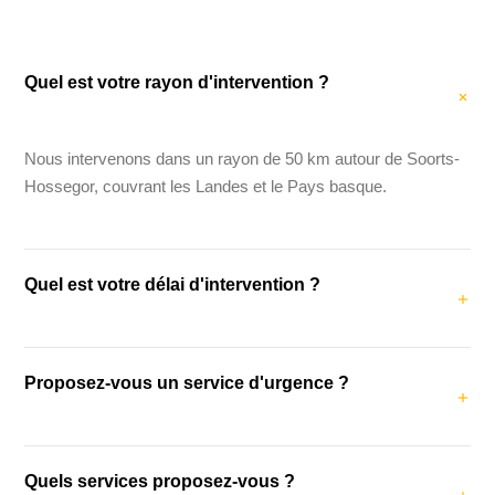
Quel est votre rayon d'intervention ?
Nous intervenons dans un rayon de 50 km autour de Soorts-
Hossegor, couvrant les Landes et le Pays basque.
Quel est votre délai d'intervention ?
Notre délai d'intervention moyen est de 48 heures. Pour les
Proposez-vous un service d'urgence ?
urgences (fuites, dégâts des eaux), nous intervenons dans
les 24 heures.
Oui, nous proposons un service d'urgence pour les fuites,
Quels services proposez-vous ?
dégâts des eaux et problèmes de couverture urgents.