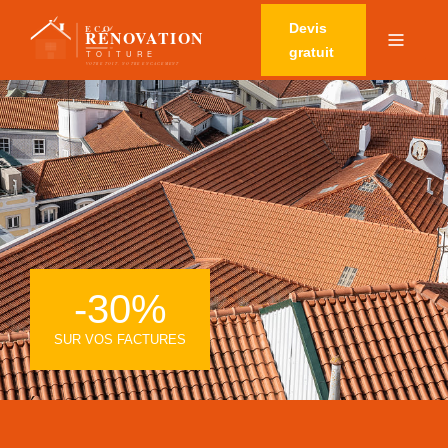
Devis
gratuit
-30%
SUR VOS FACTURES