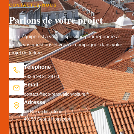
CONTACTEZ-NOUS
Parlons de votre projet
Notre équipe est à votre disposition pour répondre à
toutes vos questions et vous accompagner dans votre
projet de toiture.
Téléphone
+33 6 98 81 39 60
Email
contact@eco-renovation-toiture.fr
Adresse
59 Rte de la Tuilerie
40150 Soorts Hossegor