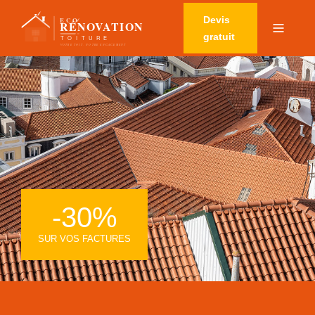
Devis
gratuit
-30%
SUR VOS FACTURES