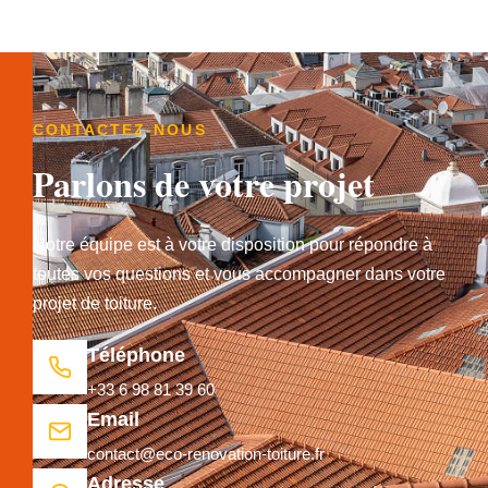
CONTACTEZ-NOUS
Parlons de votre projet
Notre équipe est à votre disposition pour répondre à
toutes vos questions et vous accompagner dans votre
projet de toiture.
Téléphone
+33 6 98 81 39 60
Email
contact@eco-renovation-toiture.fr
Adresse