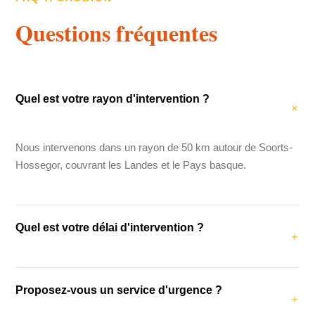
Questions fréquentes
Quel est votre rayon d'intervention ?
Nous intervenons dans un rayon de 50 km autour de Soorts-
Hossegor, couvrant les Landes et le Pays basque.
Quel est votre délai d'intervention ?
Notre délai d'intervention moyen est de 48 heures. Pour les
Proposez-vous un service d'urgence ?
urgences (fuites, dégâts des eaux), nous intervenons dans
les 24 heures.