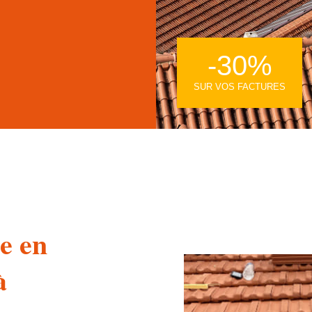
-30%
SUR VOS FACTURES
e en
à