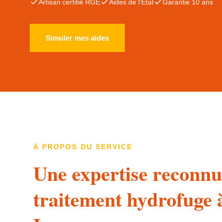
Artisan certifié RGE
Aides de l'État
Garantie 10 ans
Simuler mes aides
À PROPOS DU SERVICE
Une expertise reconnu
traitement hydrofuge 