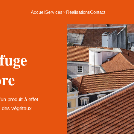
Accueil
Services
Réalisations
Contact
fuge
ore
un produit à effet
se des végétaux