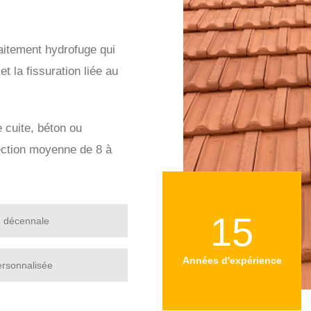
aitement hydrofuge qui
et la fissuration liée au
e cuite, béton ou
tection moyenne de 8 à
15
e décennale
Années d'expérience
ersonnalisée