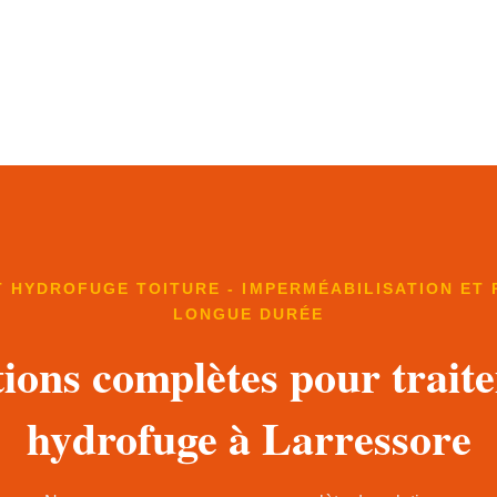
 HYDROFUGE TOITURE - IMPERMÉABILISATION ET
LONGUE DURÉE
tions complètes pour trait
hydrofuge à Larressore