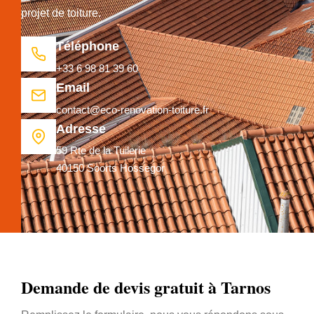
projet de toiture.
Téléphone
+33 6 98 81 39 60
Email
contact@eco-renovation-toiture.fr
Adresse
59 Rte de la Tuilerie
40150 Soorts Hossegor
Demande de devis gratuit à Tarnos