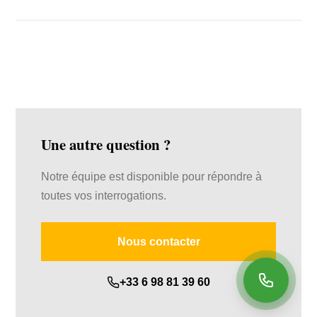
offrons des services de qualité professionnelle aux Landes et
en Pays basque.
Vous pouvez nous joindre par email à contact@eco-
renovation-toiture.fr, par téléphone au +33 6 98 81 39 60, ou
nous visiter au 59 Rte de la Tuilerie, 40150 Soorts-Hossegor.
Une autre question ?
Notre équipe est disponible pour répondre à
toutes vos interrogations.
Nous contacter
+33 6 98 81 39 60