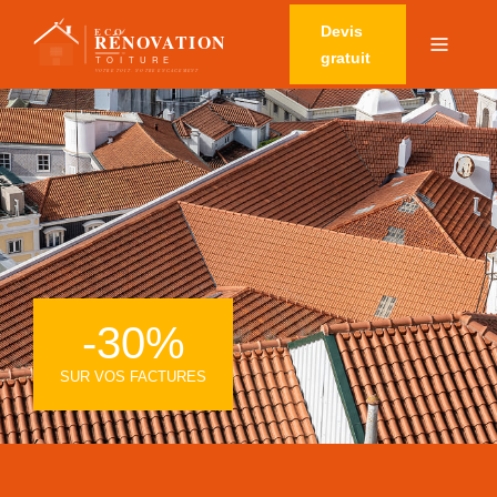
Devis
gratuit
-30%
SUR VOS FACTURES