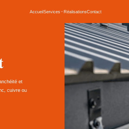
Accueil
Services
Réalisations
Contact
t
anchéité et
c, cuivre ou