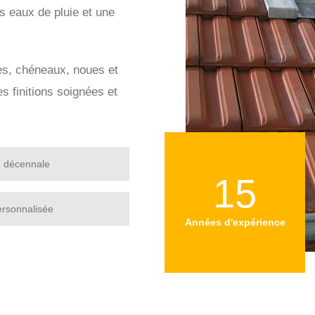
s eaux de pluie et une
res, chéneaux, noues et
 finitions soignées et
e décennale
15
ersonnalisée
Années d'expérience