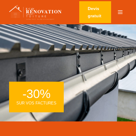
Devis
gratuit
-30%
SUR VOS FACTURES