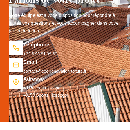
Notre équipe est à votre disposition pour répondre à
toutes vos questions et vous accompagner dans votre
projet de toiture.
Téléphone
+33 6 98 81 39 60
Email
contact@eco-renovation-toiture.fr
Adresse
59 Rte de la Tuilerie
40150 Soorts Hossegor