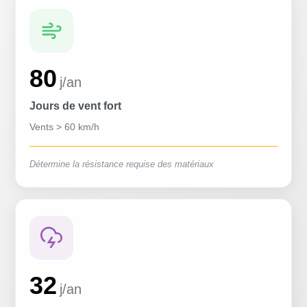
80
j/an
Jours de vent fort
Vents > 60 km/h
Détermine la résistance requise des matériaux
32
j/an