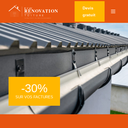
Devis
gratuit
-30%
SUR VOS FACTURES