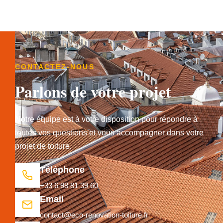
CONTACTEZ-NOUS
Parlons de votre projet
Notre équipe est à votre disposition pour répondre à
toutes vos questions et vous accompagner dans votre
projet de toiture.
Téléphone
+33 6 98 81 39 60
Email
contact@eco-renovation-toiture.fr